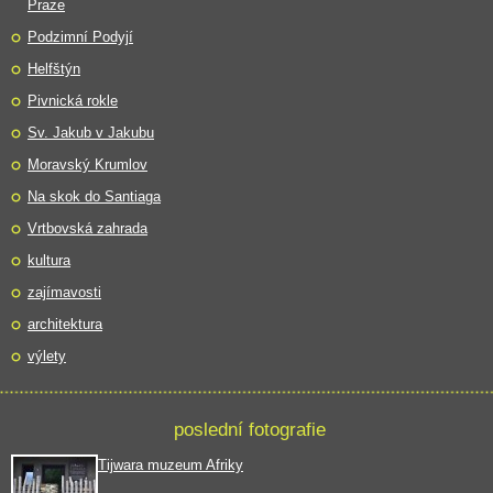
Praze
Podzimní Podyjí
Helfštýn
Pivnická rokle
Sv. Jakub v Jakubu
Moravský Krumlov
Na skok do Santiaga
Vrtbovská zahrada
kultura
zajímavosti
architektura
výlety
poslední fotografie
Tijwara muzeum Afriky