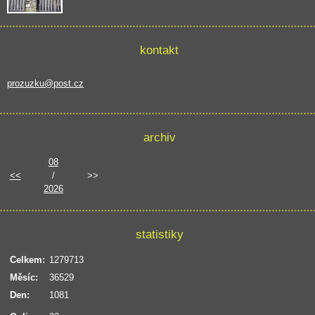
kontakt
prozuzku@post.cz
archiv
08
<<
/
>>
2026
statistiky
Celkem:
1279713
Měsíc:
36529
Den:
1081