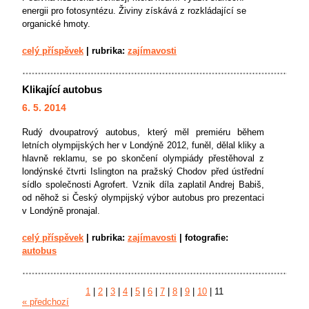
energii pro fotosyntézu. Živiny získává z rozkládající se
organické hmoty.
celý příspěvek
|
rubrika:
zajímavosti
Klikající autobus
6. 5. 2014
Rudý dvoupatrový autobus, který měl premiéru během
letních olympijských her v Londýně 2012, funěl, dělal kliky a
hlavně reklamu, se po skončení olympiády přestěhoval z
londýnské čtvrti Islington na pražský Chodov před ústřední
sídlo společnosti Agrofert. Vznik díla zaplatil Andrej Babiš,
od něhož si Český olympijský výbor autobus pro prezentaci
v Londýně pronajal.
celý příspěvek
|
rubrika:
zajímavosti
|
fotografie:
autobus
1
|
2
|
3
|
4
|
5
|
6
|
7
|
8
|
9
|
10
|
11
« předchozí