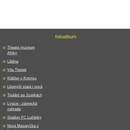
fotoalbum
Tijwara muzeum
Afriky
Liběna
Vila Thonet
Klášter v Kremsu
Litomyšl stará i nová
Toulání po Jizerkách
Lysice - zámecká
zahrada
Stadion FC Lužánky
Nová Masaryčka v