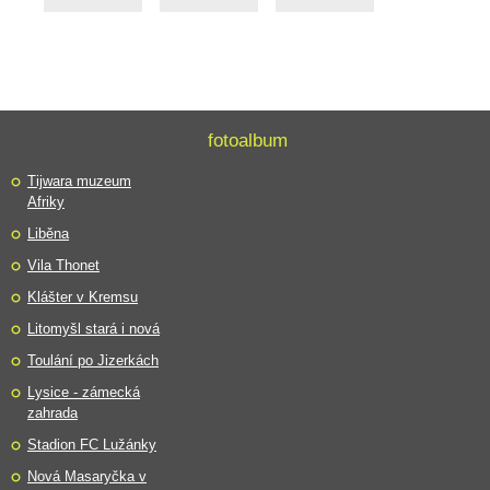
fotoalbum
Tijwara muzeum
Afriky
Liběna
Vila Thonet
Klášter v Kremsu
Litomyšl stará i nová
Toulání po Jizerkách
Lysice - zámecká
zahrada
Stadion FC Lužánky
Nová Masaryčka v