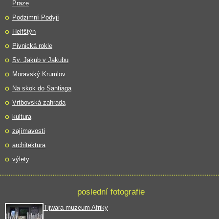
Praze
Podzimní Podyjí
Helfštýn
Pivnická rokle
Sv. Jakub v Jakubu
Moravský Krumlov
Na skok do Santiaga
Vrtbovská zahrada
kultura
zajímavosti
architektura
výlety
poslední fotografie
Tijwara muzeum Afriky