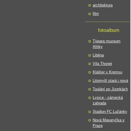
architektura
film
fotoalbum
Tijwara muzeum
Afriky
Liběna
Vila Thonet
Klášter v Kremsu
Litomyšl stará i nová
Toulání po Jizerkách
Lysice - zámecká
zahrada
Stadion FC Lužánky
Nová Masaryčka v
Praze