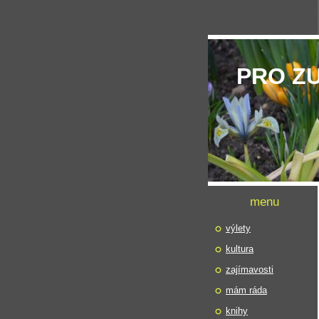
PRO Z
menu
výlety
kultura
zajímavosti
mám ráda
knihy