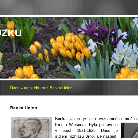
UZKU
Úvod
»
architektura
»
Banka Union
Banka Union
Banka Union je dílo významného brněns
Ernsta Wiesnera. Byla postavena
v letech 1921-1925. Dnes je
sídlem rozhlasu Brno, ale naštěstí