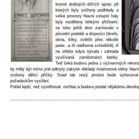
kromě drobných dílčích úprav, při
kterých byly sníženy podhledy a
velké prostory hlavní vstupní haly
byly rozděleny lehkými příčkami,
se toho ještě dost zachovalo v
původní podobě a dispozici (dveře,
okna, kliky, světlík přes několik
pater...a tři nádherná schodiště). A
na střeše kdysi bývala i zahrada
využívaná zaměstnanci banky.
Teď čeká budovu jedna z významných rekonstr
by měly být mimo jiné odkryty zakryté obklady mramorové stěny hlavní
zrušeny dělicí příčky. Snad tak nový prostor bude vyhovova
požadavkům vysílání.
Pořád lepší, než vystěhovat rozhlas a budovu prodat nějakému develop