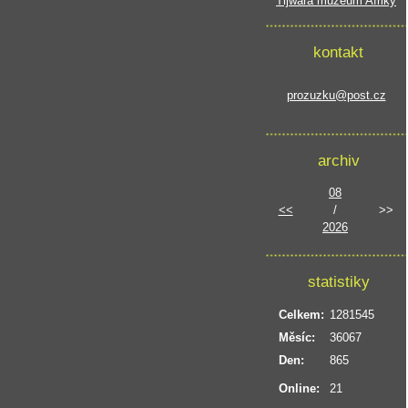
Tijwara muzeum Afriky
kontakt
prozuzku@post.cz
archiv
08
<<
/
>>
2026
statistiky
Celkem:
1281545
Měsíc:
36067
Den:
865
Online:
21