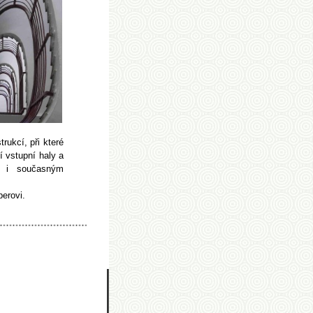
ukcí, při které
 vstupní haly a
t i současným
erovi.