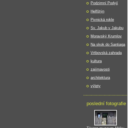
Podzimní Podyjí
Helfštýn
Pivnická rokle
Sv. Jakub v Jakubu
Moravský Krumlov
Na skok do Santiaga
Vrtbovská zahrada
kultura
zajímavosti
architektura
výlety
poslední fotografie