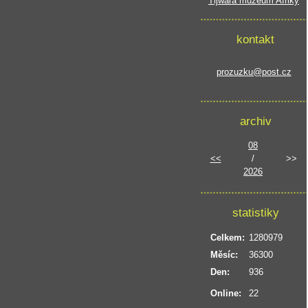
Tijwara muzeum Afriky
kontakt
prozuzku@post.cz
archiv
08
<<
/
>>
2026
statistiky
Celkem:
1280979
Měsíc:
36300
Den:
936
Online:
22