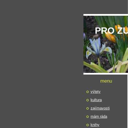
PRO Z
menu
výlety
kultura
zajímavosti
mám ráda
knihy