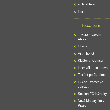
architektura
film
fotoalbum
Tijwara muzeum
Afriky
Liběna
Vila Thonet
Klášter v Kremsu
Litomyšl stará i nová
Toulání po Jizerkách
Lysice - zámecká
zahrada
Stadion FC Lužánky
Nová Masaryčka v
Praze