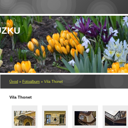
UZKU
Úvod
»
Fotoalbum
»
Vila Thonet
Vila Thonet