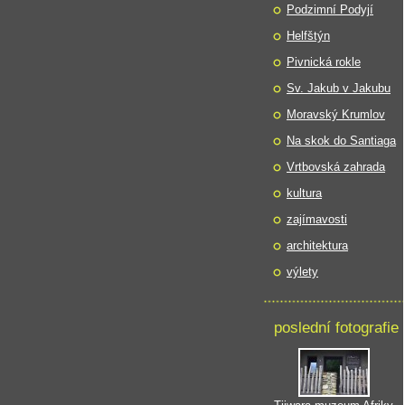
Podzimní Podyjí
Helfštýn
Pivnická rokle
Sv. Jakub v Jakubu
Moravský Krumlov
Na skok do Santiaga
Vrtbovská zahrada
kultura
zajímavosti
architektura
výlety
poslední fotografie