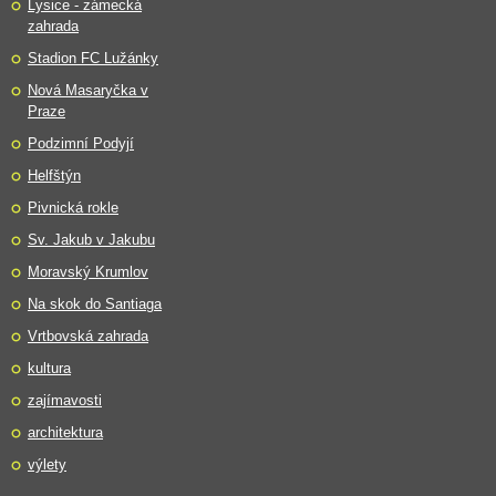
Lysice - zámecká
zahrada
Stadion FC Lužánky
Nová Masaryčka v
Praze
Podzimní Podyjí
Helfštýn
Pivnická rokle
Sv. Jakub v Jakubu
Moravský Krumlov
Na skok do Santiaga
Vrtbovská zahrada
kultura
zajímavosti
architektura
výlety