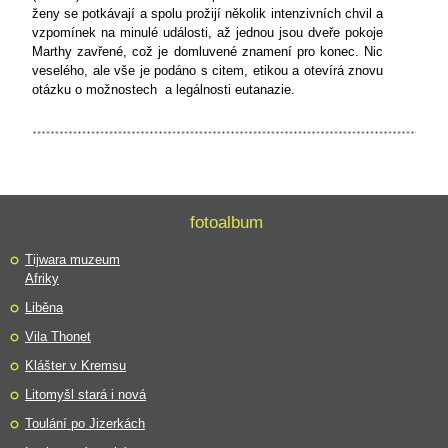
ženy se potkávají a spolu prožijí několik intenzivních chvil a
vzpomínek na minulé události, až jednou jsou dveře pokoje
Marthy zavřené, což je domluvené znamení pro konec. Nic
veselého, ale vše je podáno s citem, etikou a otevírá znovu
otázku o možnostech a legálnosti eutanazie.
fotoalbum
Tijwara muzeum
Afriky
Liběna
Vila Thonet
Klášter v Kremsu
Litomyšl stará i nová
Toulání po Jizerkách