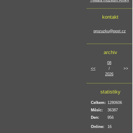
Tijwara muzeum Afriky
kontakt
prozuzku@post.cz
archiv
08
<<
/
>>
2026
statistiky
Celkem:
1280606
Měsíc:
36387
Den:
956
Online:
16