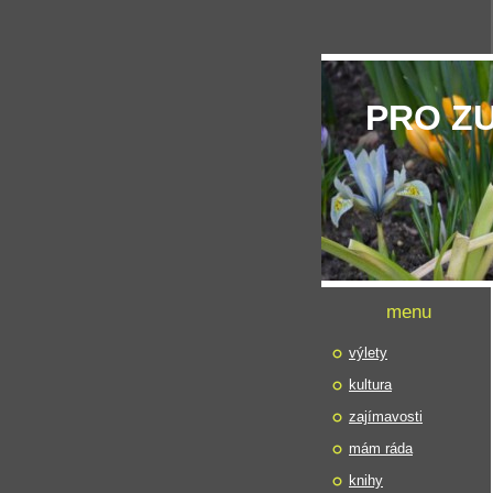
PRO Z
menu
výlety
kultura
zajímavosti
mám ráda
knihy