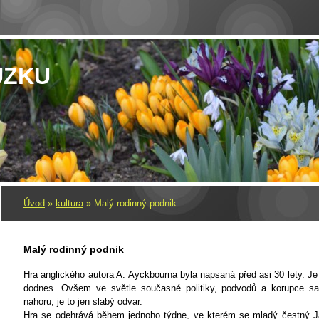
UZKU
Úvod
»
kultura
»
Malý rodinný podnik
Malý rodinný podnik
Hra anglického autora A. Ayckbourna byla napsaná před asi 30 lety. Je
dodnes. Ovšem ve světle současné politiky, podvodů a korupce sa
nahoru, je to jen slabý odvar.
Hra se odehrává během jednoho týdne, ve kterém se mladý čestný 