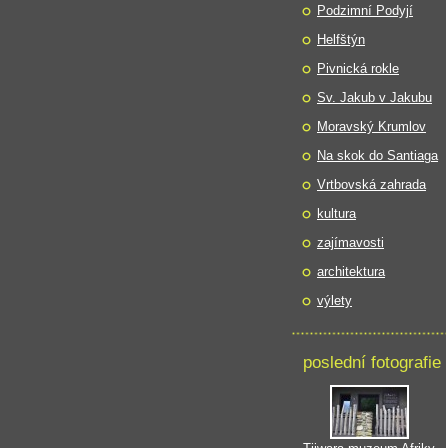
Podzimní Podyjí
Helfštýn
Pivnická rokle
Sv. Jakub v Jakubu
Moravský Krumlov
Na skok do Santiaga
Vrtbovská zahrada
kultura
zajímavosti
architektura
výlety
poslední fotografie