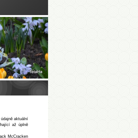
 údajně aktuální
hající až úplně
Jack McCracken