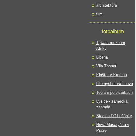
architektura
film
fotoalbum
Tijwara muzeum
Afriky
Liběna
Vila Thonet
Klášter v Kremsu
Litomyšl stará i nová
Toulání po Jizerkách
Lysice - zámecká
zahrada
Stadion FC Lužánky
Nová Masaryčka v
Praze