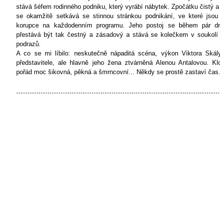
stává šéfem rodinného podniku, který vyrábí nábytek. Zpočátku čistý 
se okamžitě setkává se stinnou stránkou podnikání, ve které jsou
korupce na každodenním programu. Jeho postoj se během pár dn
přestává být tak čestný a zásadový a stává se kolečkem v soukolí 
podrazů.
A co se mi líbilo: neskutečně nápaditá scéna, výkon Viktora Skál
představitele, ale hlavně jeho žena ztvárněná Alenou Antalovou. Kl
pořád moc šikovná, pěkná a šmrncovní... Někdy se prostě zastaví čas.