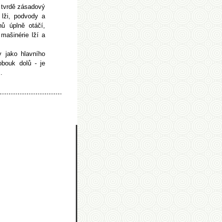
a tvrdě zásadový
 lži, podvody a
ů úplně otáčí,
mašinérie lží a
y jako hlavního
obouk dolů - je
.