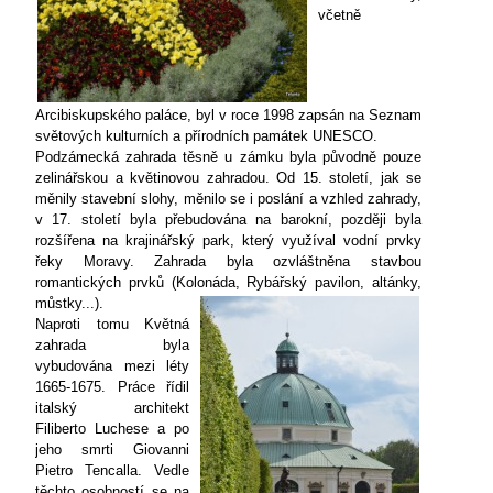
včetně
Arcibiskupského paláce, byl v roce 1998 zapsán na Seznam
světových kulturních a přírodních památek UNESCO.
Podzámecká zahrada těsně u zámku byla původně pouze
zelinářskou a květinovou zahradou. Od 15. století, jak se
měnily stavební slohy, měnilo se i poslání a vzhled zahrady,
v 17. století byla přebudována na barokní, později byla
rozšířena na krajinářský park, který využíval vodní prvky
řeky Moravy. Zahrada byla ozvláštněna stavbou
romantických prvků (Kolonáda, Rybářský
pavilon, altánky,
můstky...).
Naproti tomu Květná
zahrada byla
vybudována mezi léty
1665-1675. Práce řídil
italský architekt
Filiberto Luchese a po
jeho smrti Giovanni
Pietro Tencalla. Vedle
těchto osobností se na