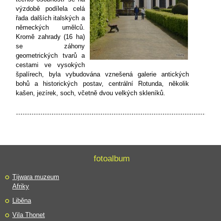
výzdobě podílela celá
řada dalších italských a
německých umělců.
Kromě zahrady (16 ha)
se záhony
geometrických tvarů a
cestami ve vysokých
špalírech, byla vybudována vznešená galerie antických
bohů a historických postav, centrální Rotunda, několik
kašen, jezírek, soch, včetně dvou velkých skleníků.
fotoalbum
Tijwara muzeum
Afriky
Liběna
Vila Thonet