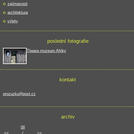
zajímavosti
architektura
výlety
poslední fotografie
Tijwara muzeum Afriky
kontakt
prozuzku@post.cz
archiv
08
<<
/
>>