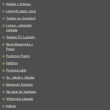
Klášter v Kremsu
Litomyšl stará i nová
Toulání po Jizerkách
Lysice - zámecká
zahrada
Stadion FC Lužánky
Nová Masaryčka v
Praze
Podzimní Podyjí
Helfštýn
Pivnická rokle
Sv. Jakub v Jakubu
Moravský Krumlov
Na skok do Santiaga
Vrtbovská zahrada
kultura