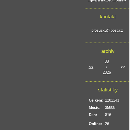
Tijwara muzeum Afriky
kontakt
prozuzku@post.cz
archiv
08
<<
/
>>
2026
statistiky
Celkem:
1282241
Měsíc:
35808
Den:
816
Online:
26