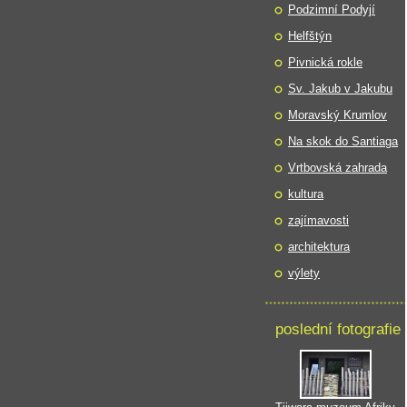
Podzimní Podyjí
Helfštýn
Pivnická rokle
Sv. Jakub v Jakubu
Moravský Krumlov
Na skok do Santiaga
Vrtbovská zahrada
kultura
zajímavosti
architektura
výlety
poslední fotografie