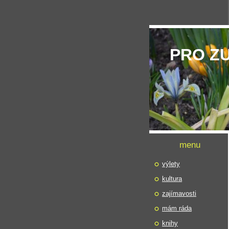
PRO Z
menu
výlety
kultura
zajímavosti
mám ráda
knihy