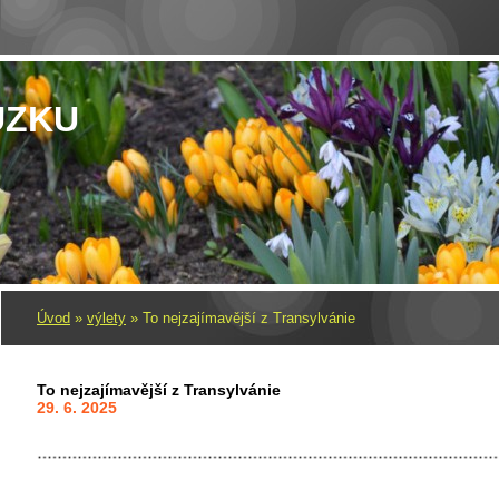
UZKU
Úvod
»
výlety
»
To nejzajímavější z Transylvánie
To nejzajímavější z Transylvánie
29. 6. 2025