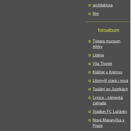
architektura
film
fotoalbum
Tijwara muzeum
Afriky
Liběna
Vila Thonet
Klášter v Kremsu
Litomyšl stará i nová
Toulání po Jizerkách
Lysice - zámecká
zahrada
Stadion FC Lužánky
Nová Masaryčka v
Praze