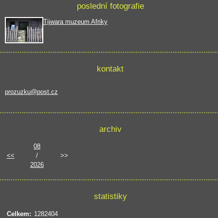
poslední fotografie
Tijwara muzeum Afriky
kontakt
prozuzku@post.cz
archiv
08
<<
/
>>
2026
statistiky
Celkem:
1282404