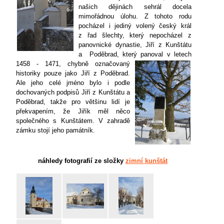
našich dějinách sehrál docela
mimořádnou úlohu. Z tohoto rodu
pocházel i jediný volený český král
z řad šlechty, který nepocházel z
panovnické dynastie, Jiří z Kunštátu
a Poděbrad, který panoval v letech
1458 - 1471, chybně označovaný
historiky pouze jako Jiří z Poděbrad.
Ale jeho celé jméno bylo i podle
dochovaných podpisů Jiří z Kunštátu a
Poděbrad, takže pro většinu lidí je
překvapením, že Jiřík měl něco
společného s Kunštátem. V zahradě
zámku stojí jeho památník.
náhledy fotografií ze složky
zimní kunštát