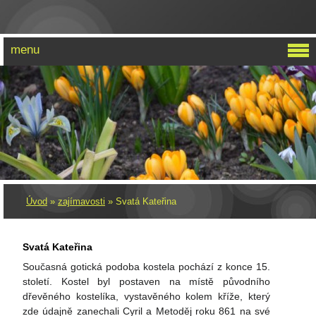
menu
PRO ZUZKU
Úvod
»
zajímavosti
»
Svatá Kateřina
Svatá Kateřina
Současná gotická podoba kostela pochází z konce 15.
století. Kostel byl postaven na místě původního
dřevěného kostelíka, vystavěného kolem kříže, který
zde údajně zanechali Cyril a Metoděj roku 861 na své