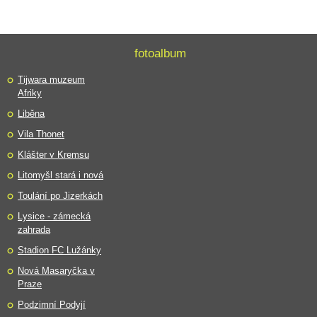
fotoalbum
Tijwara muzeum
Afriky
Liběna
Vila Thonet
Klášter v Kremsu
Litomyšl stará i nová
Toulání po Jizerkách
Lysice - zámecká
zahrada
Stadion FC Lužánky
Nová Masaryčka v
Praze
Podzimní Podyjí