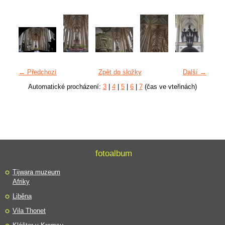
← Předchozí
Zpět do složky
Další →
Automatické procházení:
3
|
4
|
5
|
6
|
7
(čas ve vteřinách)
fotoalbum
Tijwara muzeum
Afriky
Liběna
Vila Thonet