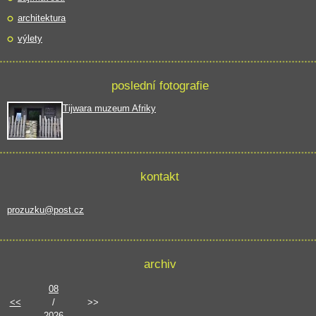
architektura
výlety
poslední fotografie
Tijwara muzeum Afriky
kontakt
prozuzku@post.cz
archiv
08
<<
/
>>
2026