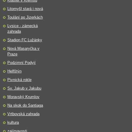
Klášter v Kremsu
Litomyšl stará i nová
Toulání po Jizerkách
Lysice - zámecká
zahrada
Stadion FC Lužánky
Nová Masaryčka v
Praze
Podzimní Podyjí
Helfštýn
Pivnická rokle
Sv. Jakub v Jakubu
Moravský Krumlov
Na skok do Santiaga
Vrtbovská zahrada
kultura
zajímavosti