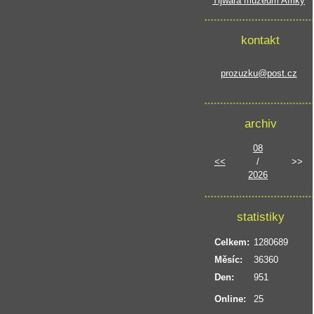
Tijwara muzeum Afriky
kontakt
prozuzku@post.cz
archiv
08
<<
/
>>
2026
statistiky
Celkem:
1280689
Měsíc:
36360
Den:
951
Online:
25