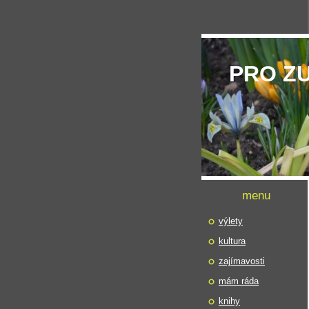
PRO Z
menu
výlety
kultura
zajímavosti
mám ráda
knihy