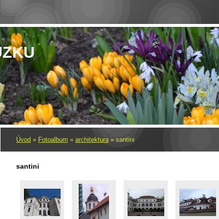
UZKU
Úvod
»
Fotoalbum
»
architektura
»
santini
santini