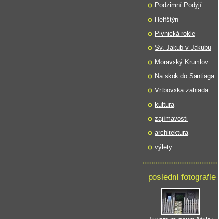
Podzimní Podyjí
Helfštýn
Pivnická rokle
Sv. Jakub v Jakubu
Moravský Krumlov
Na skok do Santiaga
Vrtbovská zahrada
kultura
zajímavosti
architektura
výlety
poslední fotografie