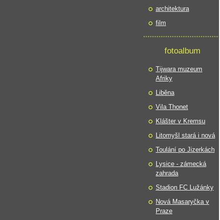
architektura
film
fotoalbum
Tijwara muzeum
Afriky
Liběna
Vila Thonet
Klášter v Kremsu
Litomyšl stará i nová
Toulání po Jizerkách
Lysice - zámecká
zahrada
Stadion FC Lužánky
Nová Masaryčka v
Praze