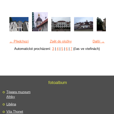
← Předchozí
Zpět do složky
Další →
Automatické procházení:
3
|
4
|
5
|
6
|
7
(čas ve vteřinách)
fotoalbum
Tijwara muzeum
Afriky
Liběna
Vila Thonet