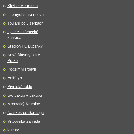
Klášter v Kremsu
Litomyšl stará i nová
Toulání po Jizerkách
Lysice - zámecká
zahrada
Stadion FC Lužánky
Nová Masaryčka v
Praze
Podzimní Podyjí
Helfštýn
Pivnická rokle
Sv. Jakub v Jakubu
Moravský Krumlov
Na skok do Santiaga
Vrtbovská zahrada
kultura