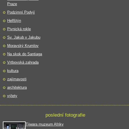
Praze
Podzimní Podyjí
Helfštýn
Pivnická rokle
Sv. Jakub v Jakubu
Moravský Krumlov
Na skok do Santiaga
Vrtbovská zahrada
kultura
zajímavosti
architektura
výlety
poslední fotografie
Tijwara muzeum Afriky