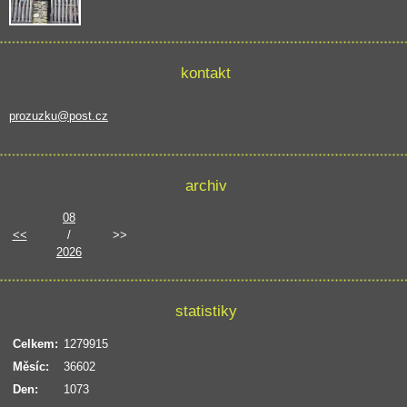
kontakt
prozuzku@post.cz
archiv
08
<<
/
>>
2026
statistiky
Celkem:
1279915
Měsíc:
36602
Den:
1073