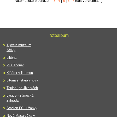
Automatické procházení:
3
|
4
|
5
|
6
|
7
(čas ve vteřinách)
fotoalbum
Tijwara muzeum
Afriky
Liběna
Vila Thonet
Klášter v Kremsu
Litomyšl stará i nová
Toulání po Jizerkách
Lysice - zámecká
zahrada
Stadion FC Lužánky
Nová Masaryčka v