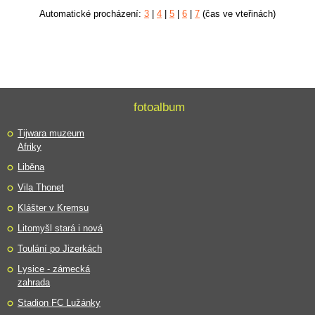
Automatické procházení:
3
|
4
|
5
|
6
|
7
(čas ve vteřinách)
fotoalbum
Tijwara muzeum
Afriky
Liběna
Vila Thonet
Klášter v Kremsu
Litomyšl stará i nová
Toulání po Jizerkách
Lysice - zámecká
zahrada
Stadion FC Lužánky