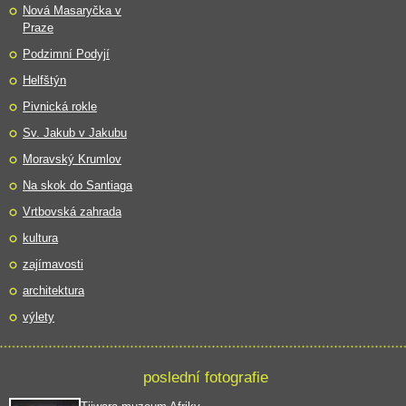
Nová Masaryčka v
Praze
Podzimní Podyjí
Helfštýn
Pivnická rokle
Sv. Jakub v Jakubu
Moravský Krumlov
Na skok do Santiaga
Vrtbovská zahrada
kultura
zajímavosti
architektura
výlety
poslední fotografie