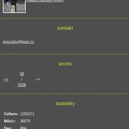
Tijwara muzeum Afriky
kontakt
prozuzku@post.cz
archiv
08
<<
/
>>
2026
statistiky
Celkem:
1281571
Měsíc:
36070
Den:
864