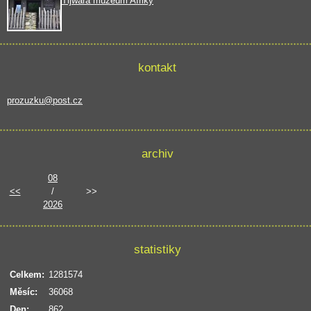
Tijwara muzeum Afriky
kontakt
prozuzku@post.cz
archiv
08
<<
/
>>
2026
statistiky
Celkem:
1281574
Měsíc:
36068
Den:
862