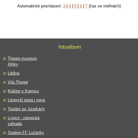
Automatické procházení:
3
|
4
|
5
|
6
|
7
(čas ve vteřinách)
fotoalbum
Tijwara muzeum
Afriky
Liběna
Vila Thonet
Klášter v Kremsu
Litomyšl stará i nová
Toulání po Jizerkách
Lysice - zámecká
zahrada
Stadion FC Lužánky