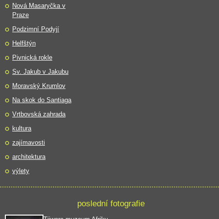
Nová Masaryčka v
Praze
Podzimní Podyjí
Helfštýn
Pivnická rokle
Sv. Jakub v Jakubu
Moravský Krumlov
Na skok do Santiaga
Vrtbovská zahrada
kultura
zajímavosti
architektura
výlety
poslední fotografie