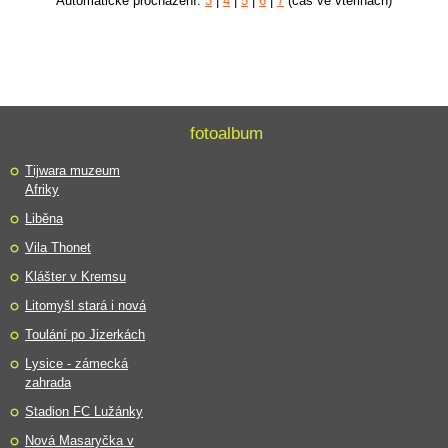
Automatické procházení:
3
|
4
|
5
|
6
|
7
(čas ve vteřinách)
fotoalbum
Tijwara muzeum
Afriky
Liběna
Vila Thonet
Klášter v Kremsu
Litomyšl stará i nová
Toulání po Jizerkách
Lysice - zámecká
zahrada
Stadion FC Lužánky
Nová Masaryčka v