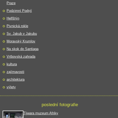
Praze
Podzimní Podyjí
Helfštýn
Pivnická rokle
Sv. Jakub v Jakubu
Moravský Krumlov
Na skok do Santiaga
Vrtbovská zahrada
kultura
zajímavosti
architektura
výlety
poslední fotografie
Tijwara muzeum Afriky