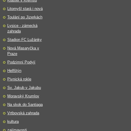
Klášter v Kremsu
Litomyšl stará i nová
Toulání po Jizerkách
Lysice - zámecká
zahrada
Stadion FC Lužánky
Nová Masaryčka v
Praze
Podzimní Podyjí
Helfštýn
Pivnická rokle
Sv. Jakub v Jakubu
Moravský Krumlov
Na skok do Santiaga
Vrtbovská zahrada
kultura
zajímavosti