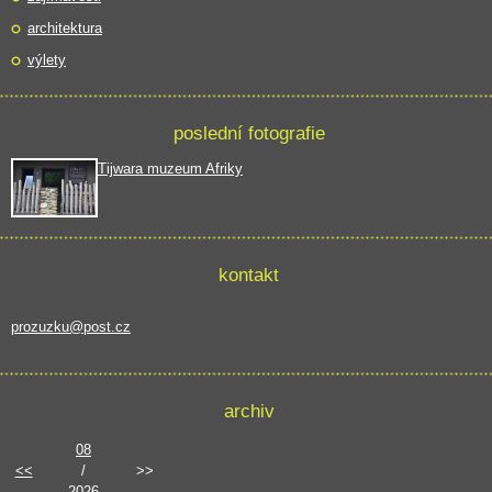
architektura
výlety
poslední fotografie
Tijwara muzeum Afriky
kontakt
prozuzku@post.cz
archiv
08
<<
/
>>
2026