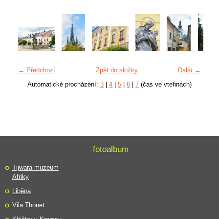
← Předchozí
Zpět do složky
Další →
Automatické procházení:
3
|
4
|
5
|
6
|
7
(čas ve vteřinách)
fotoalbum
Tijwara muzeum
Afriky
Liběna
Vila Thonet