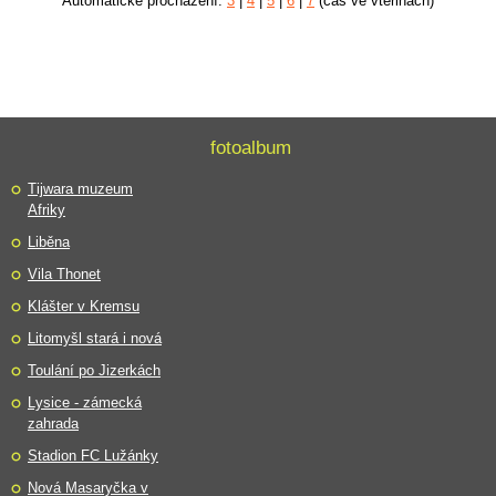
Automatické procházení:
3
|
4
|
5
|
6
|
7
(čas ve vteřinách)
fotoalbum
Tijwara muzeum
Afriky
Liběna
Vila Thonet
Klášter v Kremsu
Litomyšl stará i nová
Toulání po Jizerkách
Lysice - zámecká
zahrada
Stadion FC Lužánky
Nová Masaryčka v