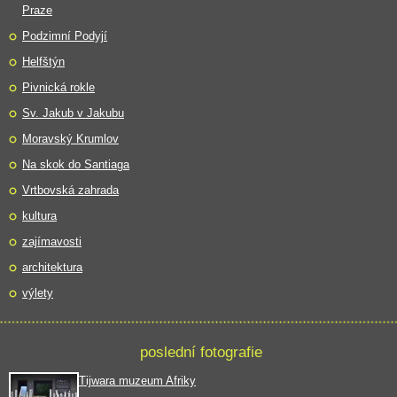
Praze
Podzimní Podyjí
Helfštýn
Pivnická rokle
Sv. Jakub v Jakubu
Moravský Krumlov
Na skok do Santiaga
Vrtbovská zahrada
kultura
zajímavosti
architektura
výlety
poslední fotografie
Tijwara muzeum Afriky