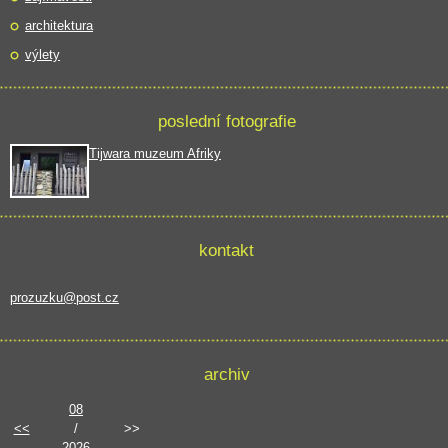
architektura
výlety
poslední fotografie
Tijwara muzeum Afriky
kontakt
prozuzku@post.cz
archiv
08
<<
/
>>
2026