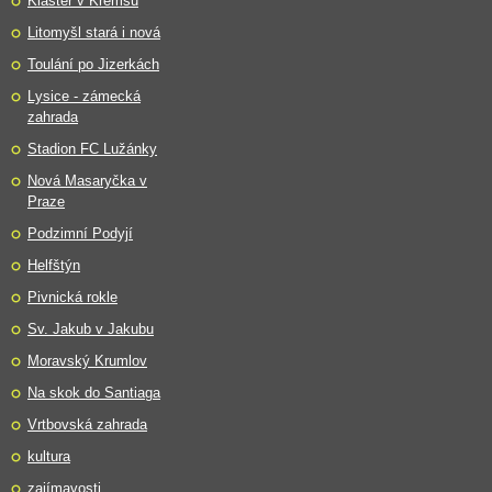
Klášter v Kremsu
Litomyšl stará i nová
Toulání po Jizerkách
Lysice - zámecká
zahrada
Stadion FC Lužánky
Nová Masaryčka v
Praze
Podzimní Podyjí
Helfštýn
Pivnická rokle
Sv. Jakub v Jakubu
Moravský Krumlov
Na skok do Santiaga
Vrtbovská zahrada
kultura
zajímavosti