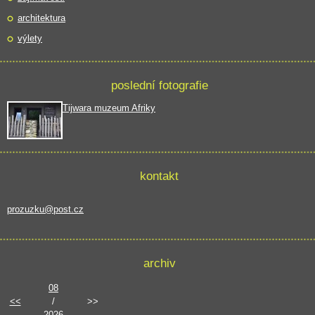
architektura
výlety
poslední fotografie
Tijwara muzeum Afriky
kontakt
prozuzku@post.cz
archiv
08
<<
/
>>
2026