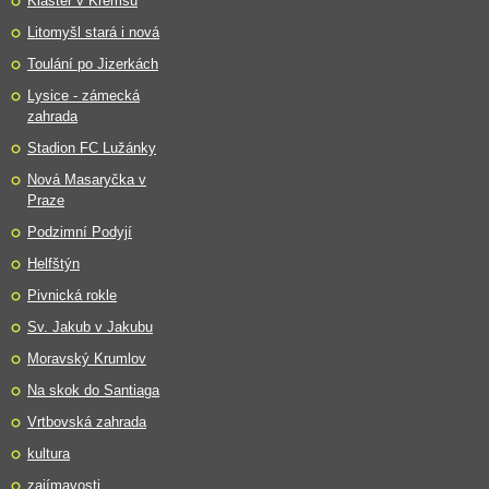
Klášter v Kremsu
Litomyšl stará i nová
Toulání po Jizerkách
Lysice - zámecká
zahrada
Stadion FC Lužánky
Nová Masaryčka v
Praze
Podzimní Podyjí
Helfštýn
Pivnická rokle
Sv. Jakub v Jakubu
Moravský Krumlov
Na skok do Santiaga
Vrtbovská zahrada
kultura
zajímavosti