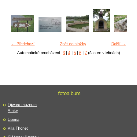
← Předchozí
Zpět do složky
Další →
Automatické procházení:
3
|
4
|
5
|
6
|
7
(čas ve vteřinách)
fotoalbum
Tijwara muzeum
Afriky
Liběna
Vila Thonet