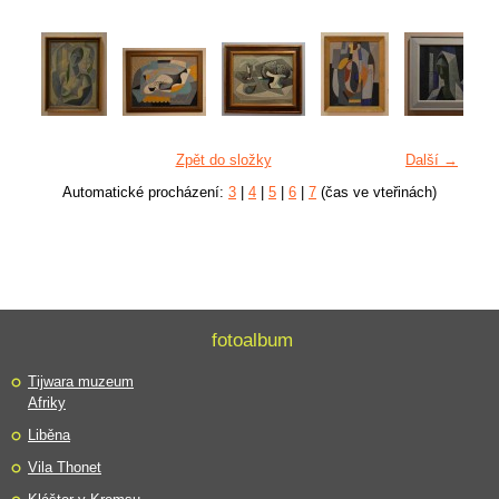
Zpět do složky
Další →
Automatické procházení:
3
|
4
|
5
|
6
|
7
(čas ve vteřinách)
fotoalbum
Tijwara muzeum
Afriky
Liběna
Vila Thonet