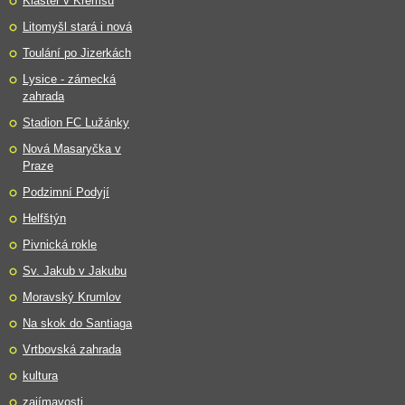
Klášter v Kremsu
Litomyšl stará i nová
Toulání po Jizerkách
Lysice - zámecká
zahrada
Stadion FC Lužánky
Nová Masaryčka v
Praze
Podzimní Podyjí
Helfštýn
Pivnická rokle
Sv. Jakub v Jakubu
Moravský Krumlov
Na skok do Santiaga
Vrtbovská zahrada
kultura
zajímavosti