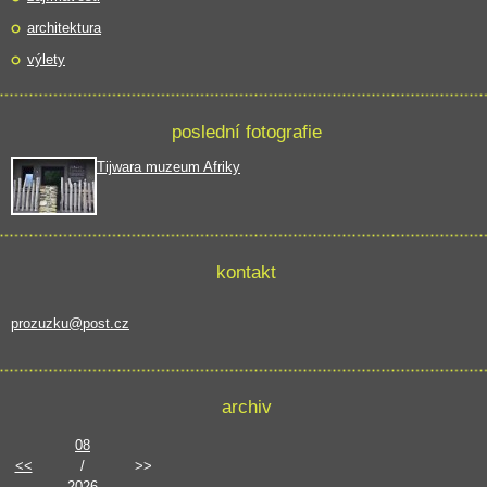
architektura
výlety
poslední fotografie
Tijwara muzeum Afriky
kontakt
prozuzku@post.cz
archiv
08
<<
/
>>
2026