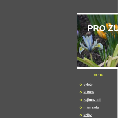
PRO Z
menu
výlety
kultura
zajímavosti
mám ráda
knihy