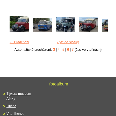
← Předchozí
Zpět do složky
Automatické procházení:
3
|
4
|
5
|
6
|
7
(čas ve vteřinách)
fotoalbum
Tijwara muzeum
Afriky
Liběna
Vila Thonet