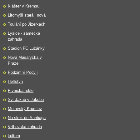
Klášter v Kremsu
Litomyšl stará i nová
Toulání po Jizerkách
Lysice - zámecká
zahrada
Stadion FC Lužánky
Nová Masaryčka v
Praze
Podzimní Podyjí
Helfštýn
Pivnická rokle
Sv. Jakub v Jakubu
Moravský Krumlov
Na skok do Santiaga
Vrtbovská zahrada
kultura