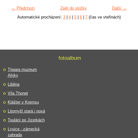
← Předchozí
Zpět do složky
Další →
Automatické procházení:
3
|
4
|
5
|
6
|
7
(čas ve vteřinách)
fotoalbum
Tijwara muzeum
Afriky
Liběna
Vila Thonet
Klášter v Kremsu
Litomyšl stará i nová
Toulání po Jizerkách
Lysice - zámecká
zahrada