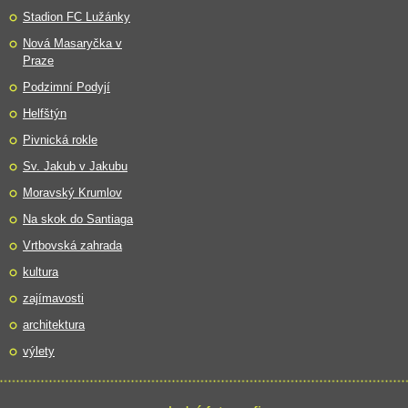
Stadion FC Lužánky
Nová Masaryčka v
Praze
Podzimní Podyjí
Helfštýn
Pivnická rokle
Sv. Jakub v Jakubu
Moravský Krumlov
Na skok do Santiaga
Vrtbovská zahrada
kultura
zajímavosti
architektura
výlety