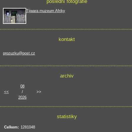
poslední fotografie
Tijwara muzeum Afriky
kontakt
prozuzku@post.cz
archiv
08
<<
/
>>
2026
statistiky
Celkem:
1281048