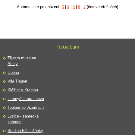
Automatické procházení:
3
|
4
|
5
|
6
|
7
(čas ve vteřinách)
fotoalbum
Tijwara muzeum
Afriky
Liběna
Vila Thonet
Klášter v Kremsu
Litomyšl stará i nová
Toulání po Jizerkách
Lysice - zámecká
zahrada
Stadion FC Lužánky