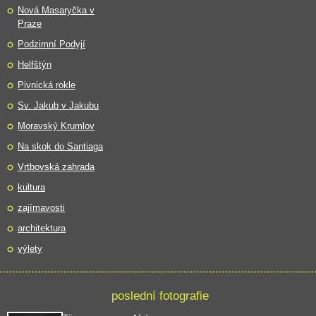
Nová Masaryčka v
Praze
Podzimní Podyjí
Helfštýn
Pivnická rokle
Sv. Jakub v Jakubu
Moravský Krumlov
Na skok do Santiaga
Vrtbovská zahrada
kultura
zajímavosti
architektura
výlety
poslední fotografie