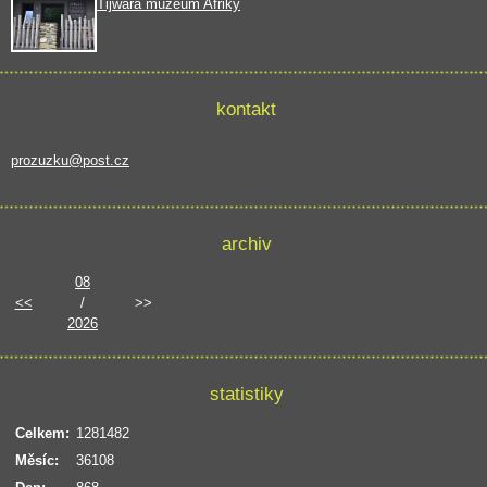
Tijwara muzeum Afriky
kontakt
prozuzku@post.cz
archiv
08
<<
/
>>
2026
statistiky
Celkem:
1281482
Měsíc:
36108