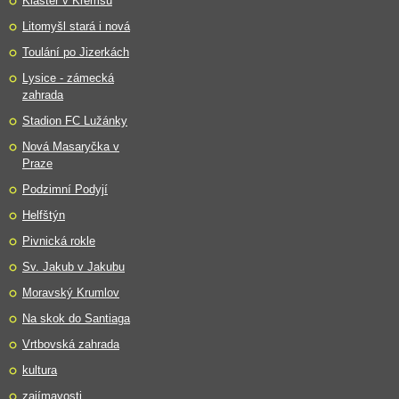
Klášter v Kremsu
Litomyšl stará i nová
Toulání po Jizerkách
Lysice - zámecká
zahrada
Stadion FC Lužánky
Nová Masaryčka v
Praze
Podzimní Podyjí
Helfštýn
Pivnická rokle
Sv. Jakub v Jakubu
Moravský Krumlov
Na skok do Santiaga
Vrtbovská zahrada
kultura
zajímavosti