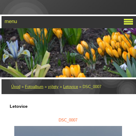
menu
PRO ZUZKU
Úvod
»
Fotoalbum
»
výlety
»
Letovice
»
DSC_0007
Letovice
DSC_0007