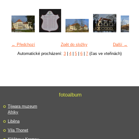
← Předchozí
Zpět do složky
Další →
Automatické procházení:
3
|
4
|
5
|
6
|
7
(čas ve vteřinách)
fotoalbum
Tijwara muzeum
Afriky
Liběna
Vila Thonet