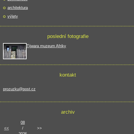
architektura
výlety
poslední fotografie
Tijwara muzeum Afriky
kontakt
prozuzku@post.cz
archiv
08
<<
/
>>
2026