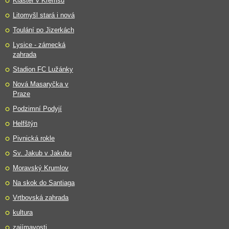
Klášter v Kremsu
Litomyšl stará i nová
Toulání po Jizerkách
Lysice - zámecká
zahrada
Stadion FC Lužánky
Nová Masaryčka v
Praze
Podzimní Podyjí
Helfštýn
Pivnická rokle
Sv. Jakub v Jakubu
Moravský Krumlov
Na skok do Santiaga
Vrtbovská zahrada
kultura
zajímavosti