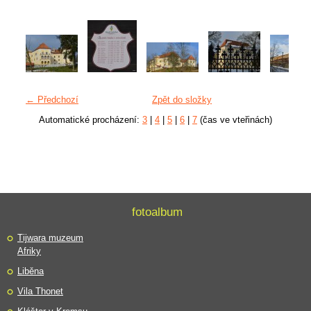
← Předchozí
Zpět do složky
Automatické procházení:
3
|
4
|
5
|
6
|
7
(čas ve vteřinách)
fotoalbum
Tijwara muzeum
Afriky
Liběna
Vila Thonet