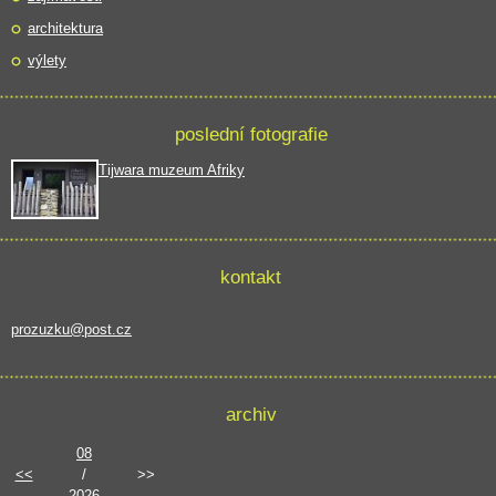
architektura
výlety
poslední fotografie
Tijwara muzeum Afriky
kontakt
prozuzku@post.cz
archiv
08
<<
/
>>
2026