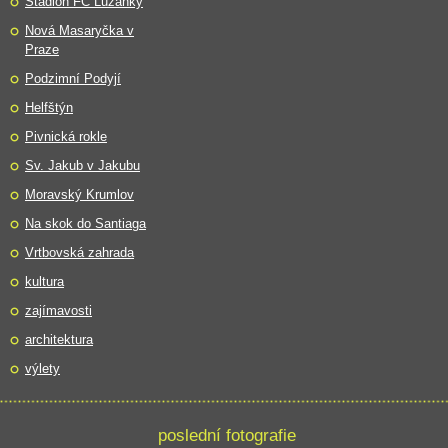
Stadion FC Lužánky
Nová Masaryčka v
Praze
Podzimní Podyjí
Helfštýn
Pivnická rokle
Sv. Jakub v Jakubu
Moravský Krumlov
Na skok do Santiaga
Vrtbovská zahrada
kultura
zajímavosti
architektura
výlety
poslední fotografie