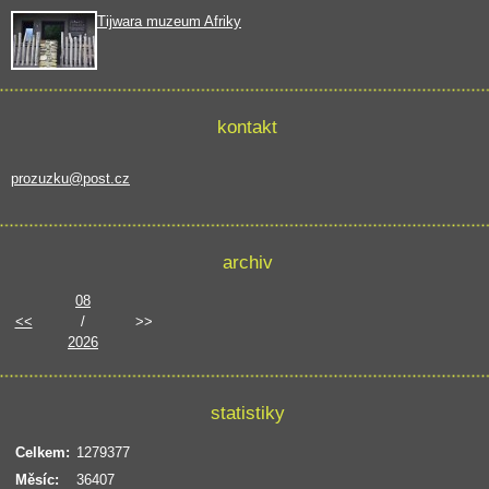
Tijwara muzeum Afriky
kontakt
prozuzku@post.cz
archiv
08
<<
/
>>
2026
statistiky
Celkem:
1279377
Měsíc:
36407