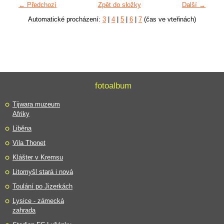
← Předchozí
Zpět do složky
Další →
Automatické procházení:
3
|
4
|
5
|
6
|
7
(čas ve vteřinách)
fotoalbum
Tijwara muzeum
Afriky
Liběna
Vila Thonet
Klášter v Kremsu
Litomyšl stará i nová
Toulání po Jizerkách
Lysice - zámecká
zahrada