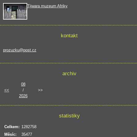
Tijwara muzeum Afriky
kontakt
prozuzku@post.cz
archiv
08
<<
/
>>
2026
statistiky
Celkem:
1282758
Měsíc:
35477