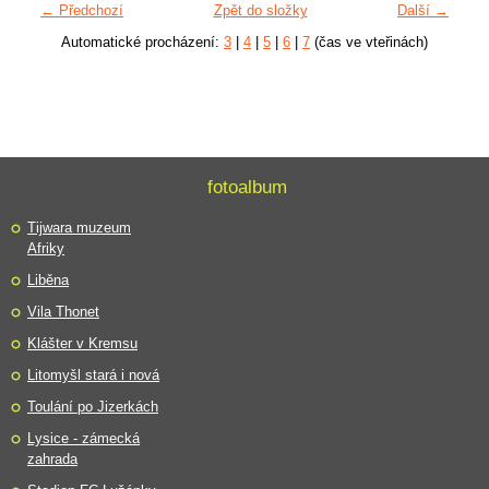
← Předchozí
Zpět do složky
Další →
Automatické procházení:
3
|
4
|
5
|
6
|
7
(čas ve vteřinách)
fotoalbum
Tijwara muzeum
Afriky
Liběna
Vila Thonet
Klášter v Kremsu
Litomyšl stará i nová
Toulání po Jizerkách
Lysice - zámecká
zahrada