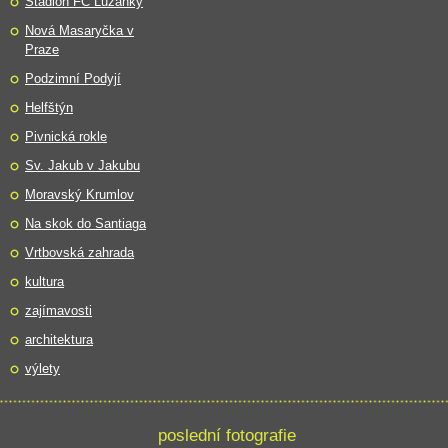
Stadion FC Lužánky
Nová Masaryčka v
Praze
Podzimní Podyjí
Helfštýn
Pivnická rokle
Sv. Jakub v Jakubu
Moravský Krumlov
Na skok do Santiaga
Vrtbovská zahrada
kultura
zajímavosti
architektura
výlety
poslední fotografie