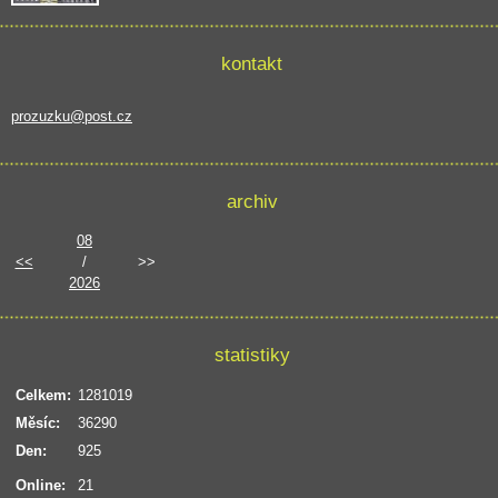
kontakt
prozuzku@post.cz
archiv
08
<<
/
>>
2026
statistiky
Celkem:
1281019
Měsíc:
36290
Den:
925
Online:
21