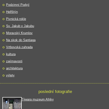
Podzimní Podyjí
Helfštýn
Pivnická rokle
Sv. Jakub v Jakubu
Moravský Krumlov
Na skok do Santiaga
Vrtbovská zahrada
kultura
zajímavosti
architektura
výlety
poslední fotografie
Tijwara muzeum Afriky