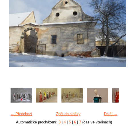
← Předchozí
Zpět do složky
Další →
Automatické procházení:
3
|
4
|
5
|
6
|
7
(čas ve vteřinách)