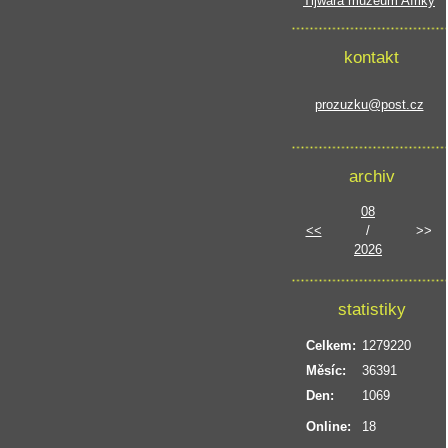
Tijwara muzeum Afriky
kontakt
prozuzku@post.cz
archiv
08
<<
/
>>
2026
statistiky
Celkem:
1279220
Měsíc:
36391
Den:
1069
Online:
18