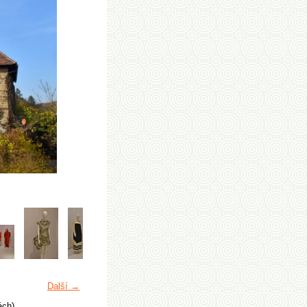
Další →
ách)