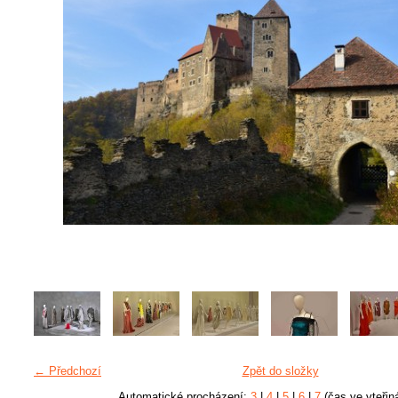
← Předchozí
Zpět do složky
Automatické procházení:
3
|
4
|
5
|
6
|
7
(čas ve vteřin