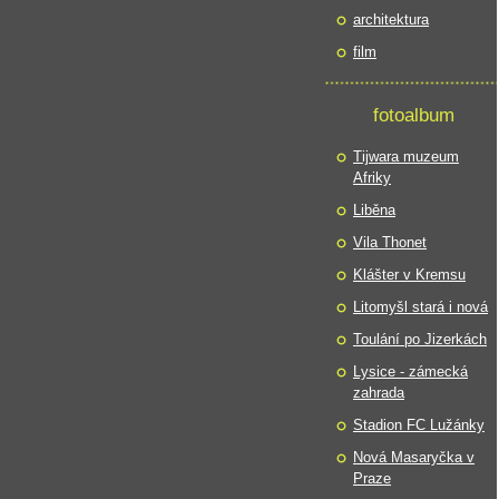
architektura
film
fotoalbum
Tijwara muzeum
Afriky
Liběna
Vila Thonet
Klášter v Kremsu
Litomyšl stará i nová
Toulání po Jizerkách
Lysice - zámecká
zahrada
Stadion FC Lužánky
Nová Masaryčka v
Praze