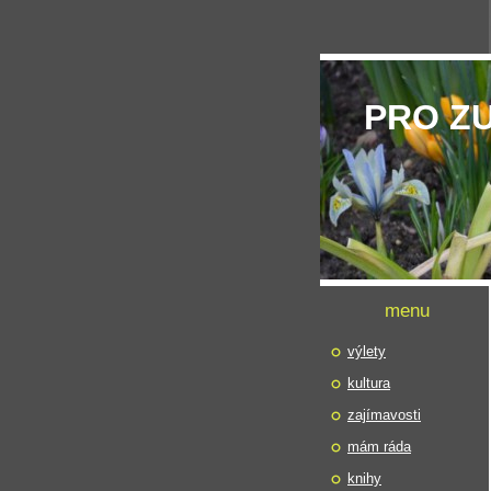
PRO Z
menu
výlety
kultura
zajímavosti
mám ráda
knihy