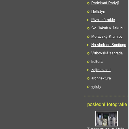
Podzimní Podyjí
Helfštýn
Pivnická rokle
Sv. Jakub v Jakubu
Moravský Krumlov
Na skok do Santiaga
Vrtbovská zahrada
kultura
zajímavosti
architektura
výlety
poslední fotografie