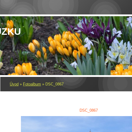
UZKU
Úvod
»
Fotoalbum
»
DSC_0867
DSC_0867