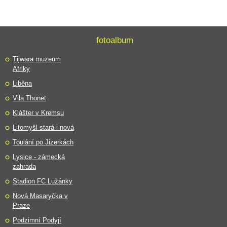
fotoalbum
Tijwara muzeum
Afriky
Liběna
Vila Thonet
Klášter v Kremsu
Litomyšl stará i nová
Toulání po Jizerkách
Lysice - zámecká
zahrada
Stadion FC Lužánky
Nová Masaryčka v
Praze
Podzimní Podyjí