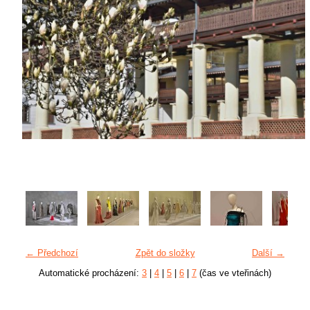
← Předchozí
Zpět do složky
Další →
Automatické procházení:
3
|
4
|
5
|
6
|
7
(čas ve vteřinách)