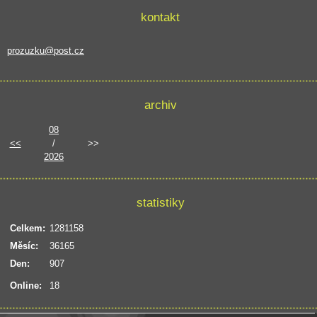
kontakt
prozuzku@post.cz
archiv
08
<<
/
>>
2026
statistiky
Celkem:
1281158
Měsíc:
36165
Den:
907
Online:
18