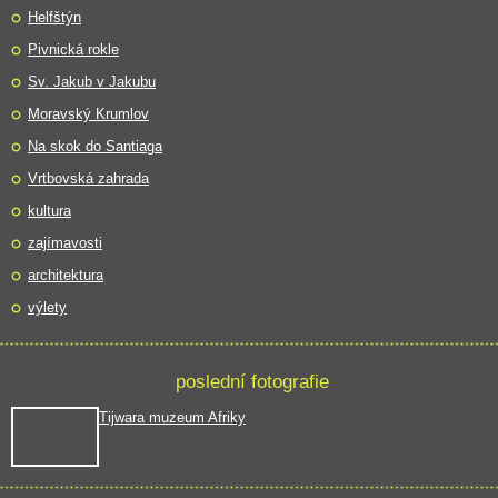
Helfštýn
Pivnická rokle
Sv. Jakub v Jakubu
Moravský Krumlov
Na skok do Santiaga
Vrtbovská zahrada
kultura
zajímavosti
architektura
výlety
poslední fotografie
Tijwara muzeum Afriky