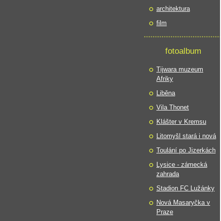
architektura
film
fotoalbum
Tijwara muzeum
Afriky
Liběna
Vila Thonet
Klášter v Kremsu
Litomyšl stará i nová
Toulání po Jizerkách
Lysice - zámecká
zahrada
Stadion FC Lužánky
Nová Masaryčka v
Praze