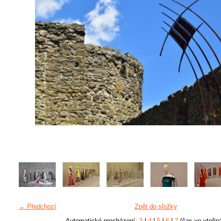
← Předchozí
Zpět do složky
Automatické procházení:
3
|
4
|
5
|
6
|
7
(čas ve vteřin