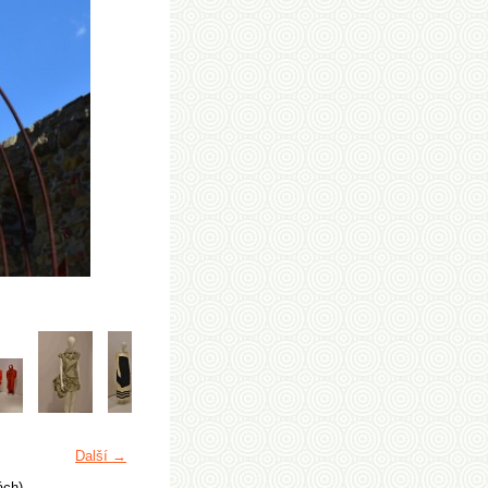
Další →
ách)