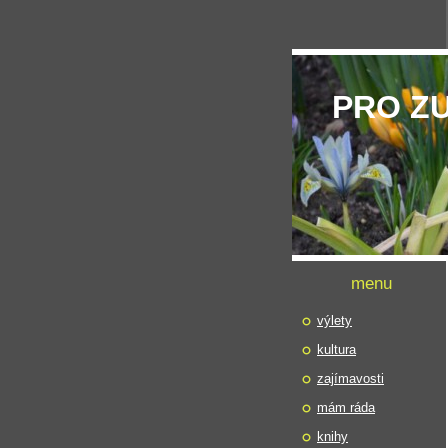
PRO Z
menu
výlety
kultura
zajímavosti
mám ráda
knihy