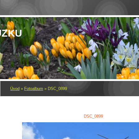
UZKU
Úvod
»
Fotoalbum
»
DSC_0899
DSC_0899