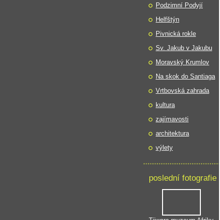
Podzimní Podyjí
Helfštýn
Pivnická rokle
Sv. Jakub v Jakubu
Moravský Krumlov
Na skok do Santiaga
Vrtbovská zahrada
kultura
zajímavosti
architektura
výlety
poslední fotografie