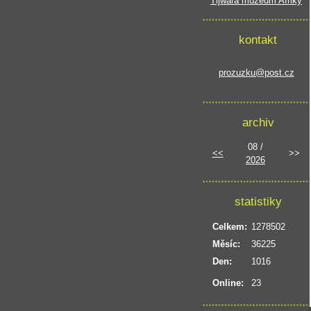
Tijwara muzeum Afriky
kontakt
prozuzku@post.cz
archiv
08 /
<<
>>
2026
statistiky
Celkem:
1278502
Měsíc:
36225
Den:
1016
Online:
23