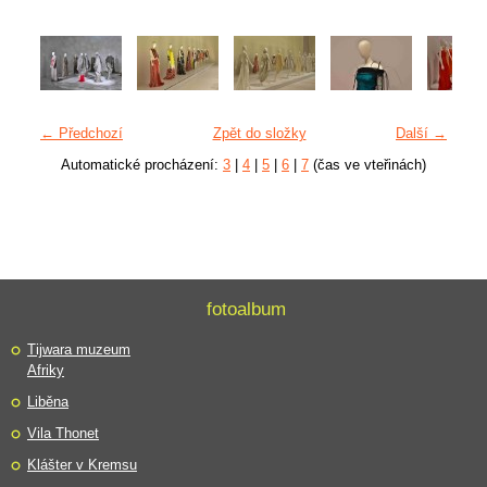
← Předchozí
Zpět do složky
Další →
Automatické procházení:
3
|
4
|
5
|
6
|
7
(čas ve vteřinách)
fotoalbum
Tijwara muzeum
Afriky
Liběna
Vila Thonet
Klášter v Kremsu