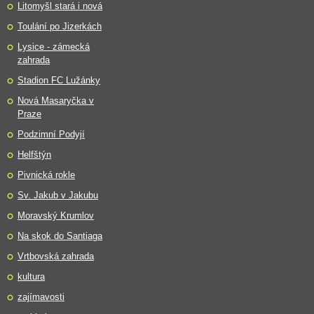
Litomyšl stará i nová
Toulání po Jizerkách
Lysice - zámecká
zahrada
Stadion FC Lužánky
Nová Masaryčka v
Praze
Podzimní Podyjí
Helfštýn
Pivnická rokle
Sv. Jakub v Jakubu
Moravský Krumlov
Na skok do Santiaga
Vrtbovská zahrada
kultura
zajímavosti